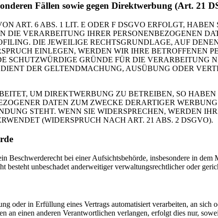
sonderen Fällen sowie gegen Direktwerbung (Art. 21
RT. 6 ABS. 1 LIT. E ODER F DSGVO ERFOLGT, HABEN S
EN DIE VERARBEITUNG IHRER PERSONENBEZOGENEN DAT
OFILING. DIE JEWEILIGE RECHTSGRUNDLAGE, AUF DENE
RSPRUCH EINLEGEN, WERDEN WIR IHRE BETROFFENEN 
DE SCHUTZWÜRDIGE GRÜNDE FÜR DIE VERARBEITUNG NA
G DIENT DER GELTENDMACHUNG, AUSÜBUNG ODER VER
ITET, UM DIREKTWERBUNG ZU BETREIBEN, SO HABEN S
EZOGENER DATEN ZUM ZWECKE DERARTIGER WERBUNG EI
INDUNG STEHT. WENN SIE WIDERSPRECHEN, WERDEN I
ENDET (WIDERSPRUCH NACH ART. 21 ABS. 2 DSGVO).
örde
 Beschwerderecht bei einer Aufsichtsbehörde, insbesondere in dem Mit
 besteht unbeschadet anderweitiger verwaltungsrechtlicher oder gerich
ung oder in Erfüllung eines Vertrags automatisiert verarbeiten, an sich
n an einen anderen Verantwortlichen verlangen, erfolgt dies nur, sowei