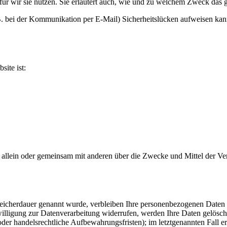
ür wir sie nutzen. Sie erläutert auch, wie und zu welchem Zweck das g
 B. bei der Kommunikation per E-Mail) Sicherheitslücken aufweisen kan
site ist:
, die allein oder gemeinsam mit anderen über die Zwecke und Mittel de
peicherdauer genannt wurde, verbleiben Ihre personenbezogenen Daten b
lligung zur Datenverarbeitung widerrufen, werden Ihre Daten gelöscht,
er handelsrechtliche Aufbewahrungsfristen); im letztgenannten Fall er