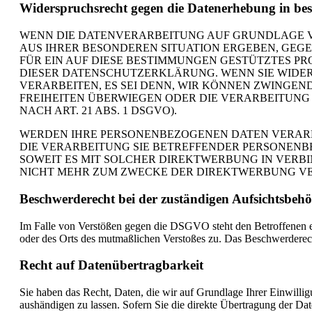
Widerspruchsrecht gegen die Datenerhebung in be
WENN DIE DATENVERARBEITUNG AUF GRUNDLAGE VON A
AUS IHRER BESONDEREN SITUATION ERGEBEN, GEG
FÜR EIN AUF DIESE BESTIMMUNGEN GESTÜTZTES PR
DIESER DATENSCHUTZERKLÄRUNG. WENN SIE WIDE
VERARBEITEN, ES SEI DENN, WIR KÖNNEN ZWINGEN
FREIHEITEN ÜBERWIEGEN ODER DIE VERARBEITUN
NACH ART. 21 ABS. 1 DSGVO).
WERDEN IHRE PERSONENBEZOGENEN DATEN VERARBE
DIE VERARBEITUNG SIE BETREFFENDER PERSONENB
SOWEIT ES MIT SOLCHER DIREKTWERBUNG IN VERB
NICHT MEHR ZUM ZWECKE DER DIREKTWERBUNG VERW
Beschwerde­recht bei der zuständigen Aufsichts­beh
Im Falle von Verstößen gegen die DSGVO steht den Betroffenen ein
oder des Orts des mutmaßlichen Verstoßes zu. Das Beschwerderecht
Recht auf Daten­übertrag­barkeit
Sie haben das Recht, Daten, die wir auf Grundlage Ihrer Einwillig
aushändigen zu lassen. Sofern Sie die direkte Übertragung der Date