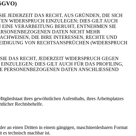
 DSGVO)
IE JEDERZEIT DAS RECHT, AUS GRÜNDEN, DIE SICH
EN WIDERSPRUCH EINZULEGEN; DIES GILT AUCH
N EINE VERARBEITUNG BERUHT, ENTNEHMEN SIE
PERSONENBEZOGENEN DATEN NICHT MEHR
CHWEISEN, DIE IHRE INTERESSEN, RECHTE UND
TEIDIGUNG VON RECHTSANSPRÜCHEN (WIDERSPRUCH
IE DAS RECHT, JEDERZEIT WIDERSPRUCH GEGEN
NZULEGEN; DIES GILT AUCH FÜR DAS PROFILING,
HRE PERSONENBEZOGENEN DATEN ANSCHLIESSEND
gliedstaat ihres gewöhnlichen Aufenthalts, ihres Arbeitsplatzes
tlicher Rechtsbehelfe.
 oder an einen Dritten in einem gängigen, maschinenlesbaren Format
t es technisch machbar ist.