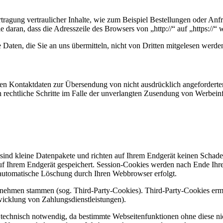
ragung vertraulicher Inhalte, wie zum Beispiel Bestellungen oder Anfra
daran, dass die Adresszeile des Browsers von „http://“ auf „https://“
Daten, die Sie an uns übermitteln, nicht von Dritten mitgelesen werde
en Kontaktdaten zur Übersendung von nicht ausdrücklich angeforderter
ch rechtliche Schritte im Falle der unverlangten Zusendung von Werbei
sind kleine Datenpakete und richten auf Ihrem Endgerät keinen Schade
uf Ihrem Endgerät gespeichert. Session-Cookies werden nach Ende Ihr
e automatische Löschung durch Ihren Webbrowser erfolgt.
ernehmen stammen (sog. Third-Party-Cookies). Third-Party-Cookies erm
icklung von Zahlungsdienstleistungen).
technisch notwendig, da bestimmte Webseitenfunktionen ohne diese nic