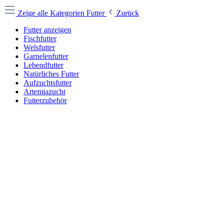
Zeige alle Kategorien
Futter
Zurück
Futter anzeigen
Fischfutter
Welsfutter
Garnelenfutter
Lebendfutter
Natürliches Futter
Aufzuchtsfutter
Artemiazucht
Futterzubehör