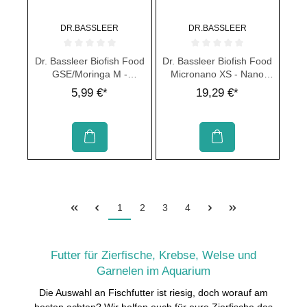
DR.BASSLEER
DR.BASSLEER
Durchschnittliche Bewertung von 0 von 5 Sternen
Durchschnittliche Bewertung von 
Dr. Bassleer Biofish Food
Dr. Bassleer Biofish Food
GSE/Moringa M -
Micronano XS - Nano
Granulat für Zierfische
Zierfisch Futter
5,99 €*
19,29 €*
1
2
3
4
Futter für Zierfische, Krebse, Welse und
Garnelen im Aquarium
Die Auswahl an Fischfutter ist riesig, doch worauf am