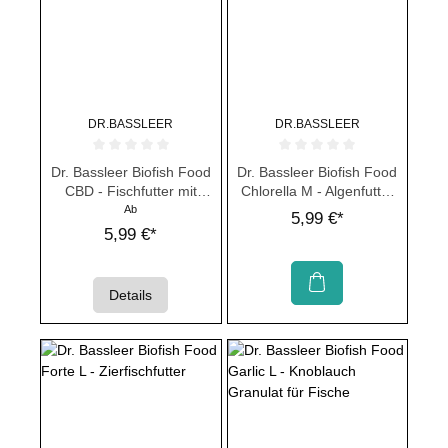
DR.BASSLEER
DR.BASSLEER
Durchschnittliche Bewertung von 0 von 5 Sternen
Durchschnittliche Bewertung von 
Dr. Bassleer Biofish Food
Dr. Bassleer Biofish Food
CBD - Fischfutter mit
Chlorella M - Algenfutter
Hanf
für Fische
Ab
5,99 €*
5,99 €*
Details