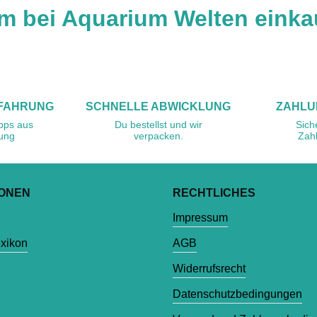
m bei Aquarium Welten einka
RFAHRUNG
SCHNELLE ABWICKLUNG
ZAHLU
ipps aus
Du bestellst und wir
Sich
rung
verpacken.
Zah
IONEN
RECHTLICHES
Impressum
exikon
AGB
Widerrufsrecht
Datenschutzbedingungen