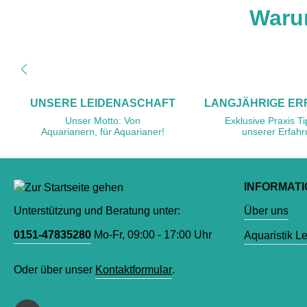
Waru
UNSERE LEIDENASCHAFT
LANGJÄHRIGE E
Unser Motto: Von
Exklusive Praxis T
Aquarianern, für Aquarianer!
unserer Erfah
INFORMAT
Unterstützung und Beratung unter:
Über uns
0151-47835280
Mo-Fr, 09:00 - 17:00 Uhr
Aquaristik L
Oder über unser
Kontaktformular
.