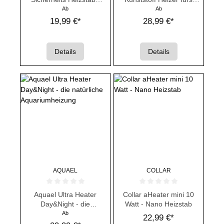
fürs Aquarium
Aquarium
Ab
Ab
19,99 €*
28,99 €*
Details
Details
AQUAEL
COLLAR
Durchschnittliche Bewertung von 0 von 5 Sternen
Durchschnittliche Bewertung von 
Aquael Ultra Heater
Collar aHeater mini 10
Day&Night - die
Watt - Nano Heizstab
natürliche
Ab
22,99 €*
Aquariumheizung