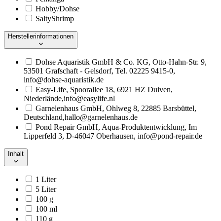
Hobby/Dohse
SaltyShrimp
Herstellerinformationen
Dohse Aquaristik GmbH & Co. KG, Otto-Hahn-Str. 9,
53501 Grafschaft - Gelsdorf, Tel. 02225 9415-0,
info@dohse-aquaristik.de
Easy-Life, Spoorallee 18, 6921 HZ Duiven,
Niederlände,info@easylife.nl
Garnelenhaus GmbH, Ohlweg 8, 22885 Barsbüttel,
Deutschland,hallo@garnelenhaus.de
Pond Repair GmbH, Aqua-Produktentwicklung, Im
Lipperfeld 3, D-46047 Oberhausen, info@pond-repair.de
Inhalt
1 Liter
5 Liter
100 g
100 ml
110 g