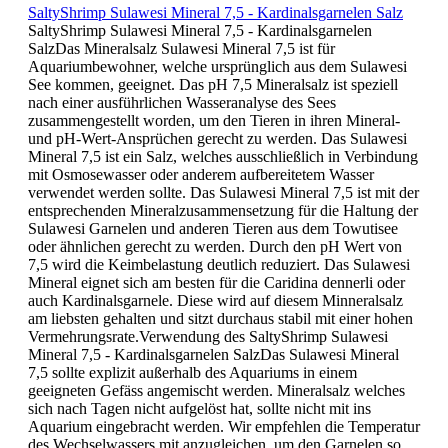
SaltyShrimp Sulawesi Mineral 7,5 - Kardinalsgarnelen Salz
SaltyShrimp Sulawesi Mineral 7,5 - Kardinalsgarnelen
SalzDas Mineralsalz Sulawesi Mineral 7,5 ist für
Aquariumbewohner, welche ursprünglich aus dem Sulawesi
See kommen, geeignet. Das pH 7,5 Mineralsalz ist speziell
nach einer ausführlichen Wasseranalyse des Sees
zusammengestellt worden, um den Tieren in ihren Mineral-
und pH-Wert-Ansprüchen gerecht zu werden. Das Sulawesi
Mineral 7,5 ist ein Salz, welches ausschließlich in Verbindung
mit Osmosewasser oder anderem aufbereitetem Wasser
verwendet werden sollte. Das Sulawesi Mineral 7,5 ist mit der
entsprechenden Mineralzusammensetzung für die Haltung der
Sulawesi Garnelen und anderen Tieren aus dem Towutisee
oder ähnlichen gerecht zu werden. Durch den pH Wert von
7,5 wird die Keimbelastung deutlich reduziert. Das Sulawesi
Mineral eignet sich am besten für die Caridina dennerli oder
auch Kardinalsgarnele. Diese wird auf diesem Minneralsalz
am liebsten gehalten und sitzt durchaus stabil mit einer hohen
Vermehrungsrate.Verwendung des SaltyShrimp Sulawesi
Mineral 7,5 - Kardinalsgarnelen SalzDas Sulawesi Mineral
7,5 sollte explizit außerhalb des Aquariums in einem
geeigneten Gefäss angemischt werden. Mineralsalz welches
sich nach Tagen nicht aufgelöst hat, sollte nicht mit ins
Aquarium eingebracht werden. Wir empfehlen die Temperatur
des Wechselwassers mit anzugleichen, um den Garnelen so