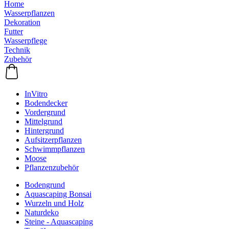
Home
Wasserpflanzen
Dekoration
Futter
Wasserpflege
Technik
Zubehör
InVitro
Bodendecker
Vordergrund
Mittelgrund
Hintergrund
Aufsitzerpflanzen
Schwimmpflanzen
Moose
Pflanzenzubehör
Bodengrund
Aquascaping Bonsai
Wurzeln und Holz
Naturdeko
Steine - Aquascaping