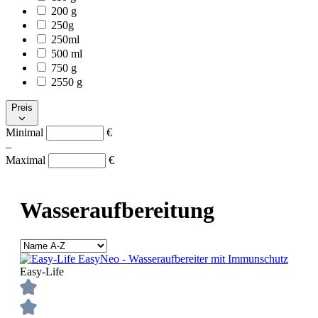
200 g
250g
250ml
500 ml
750 g
2550 g
Preis
Minimal
€
–
Maximal
€
Wasseraufbereitung
Easy-Life