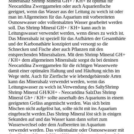
Mineralsalz Shrimp Mineral GH+ / KH+ ist optimal für
Neocaridina Zwerggarnelen oder auch Aquarienfische
geeignet, wenn das Wasser aus der Leitung zu weich ist oder
man im Allgemeinen für das Aquarium mit vorbereiteten
Osmosewasser oder vollentsalzten Wasser gearbeitet werden
soll. Das Shrimp Mineral GH+ / KH+ kann auch in
Leitungswasser verwendet werden, wenn dieses zu weich ist.
Das Mineralsalz ist speziell für das Aufhärten der Gesamthärte
und der Karbonathärte konzipiert und versorgt so die
Schnecken und Fische aber auch Pflanzen mit den
entsprechenden Mineralsalzen. Mit dem Shrimp Mineral GH+
/ KH+ dem allgemeinen Mineralsalz sorgst du bei deninen
Neocaridina Zwerggarnelen für die richtigen Wasserwerte
damit einer optimalen Haltung und und Häuftung nichts im
Wege steht. Auch für Zierfische wie lebendgebärende Arten
kann das Mineralsalz verwendet werden, wenn das
Leitungswasser zu weich ist.Verwendung des SaltyShrimp
Shrimp Mineral GH/KH+ - Neocaridina SalzDas Shrimp
Mineral Gh+ / KH+ sollte auserhalb des Aquariums in einem
geeigneten Gefäss angemischt werden. Was sich beim
Mischen nicht aufgelöst hat, sollte nicht mit ins Aquarium
eingebracht werden.Das Shrimp Mineral löst sich in einigen
Sekunden auf und das Wasser kann dann sofort zum
Wasserwechsel oder dem Aufbereiten im Aquarium
verwendet werden. Das vollentsalzte oder Osmosewasser mit