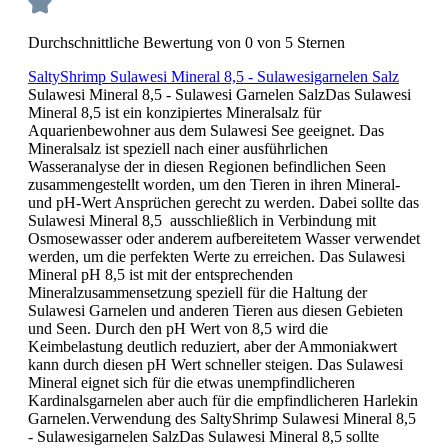
Durchschnittliche Bewertung von 0 von 5 Sternen
SaltyShrimp Sulawesi Mineral 8,5 - Sulawesigarnelen Salz
Sulawesi Mineral 8,5 - Sulawesi Garnelen SalzDas Sulawesi
Mineral 8,5 ist ein konzipiertes Mineralsalz für
Aquarienbewohner aus dem Sulawesi See geeignet. Das
Mineralsalz ist speziell nach einer ausführlichen
Wasseranalyse der in diesen Regionen befindlichen Seen
zusammengestellt worden, um den Tieren in ihren Mineral-
und pH-Wert Ansprüchen gerecht zu werden. Dabei sollte das
Sulawesi Mineral 8,5 ausschließlich in Verbindung mit
Osmosewasser oder anderem aufbereitetem Wasser verwendet
werden, um die perfekten Werte zu erreichen. Das Sulawesi
Mineral pH 8,5 ist mit der entsprechenden
Mineralzusammensetzung speziell für die Haltung der
Sulawesi Garnelen und anderen Tieren aus diesen Gebieten
und Seen. Durch den pH Wert von 8,5 wird die
Keimbelastung deutlich reduziert, aber der Ammoniakwert
kann durch diesen pH Wert schneller steigen. Das Sulawesi
Mineral eignet sich für die etwas unempfindlicheren
Kardinalsgarnelen aber auch für die empfindlicheren Harlekin
Garnelen.Verwendung des SaltyShrimp Sulawesi Mineral 8,5
- Sulawesigarnelen SalzDas Sulawesi Mineral 8,5 sollte