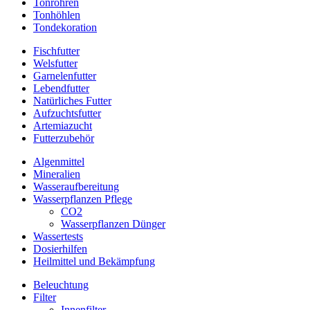
Tonröhren
Tonhöhlen
Tondekoration
Fischfutter
Welsfutter
Garnelenfutter
Lebendfutter
Natürliches Futter
Aufzuchtsfutter
Artemiazucht
Futterzubehör
Algenmittel
Mineralien
Wasseraufbereitung
Wasserpflanzen Pflege
CO2
Wasserpflanzen Dünger
Wassertests
Dosierhilfen
Heilmittel und Bekämpfung
Beleuchtung
Filter
Innenfilter