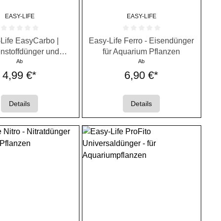
EASY-LIFE
EASY-LIFE
rnen
ttliche Bewertung von 0 von 5 Sternen
Durchschnittliche Bewertung von 0 von
Life EasyCarbo |
Easy-Life Ferro - Eisendünger
nstoffdünger und
für Aquarium Pflanzen
Algenmittel
Ab
Ab
4,99 €*
6,90 €*
Details
Details