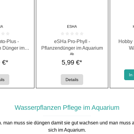
HA
ESHA
e Bewertung von 0 von 5 Sternen
Durchschnittliche Bewertung von 0 von 5 Ste
Durchschni
to-Plus -
eSHa Pro-Phyll -
Hobby L
n Dünger im
Pflanzendünger im Aquarium
Wa
rium
b
Ab
 €*
5,99 €*
In
ils
Details
Wasserpflanzen Pflege im Aquarium
n. man muss sie düngen damit sie gut wachsen und man muss a
sich im Aquarium.