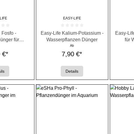
LIFE
EASY-LIFE
e Bewertung von 0 von 5 Sternen
Durchschnittliche Bewertung von 0 von 5 Ste
Durchschni
 Fosfo -
Easy-Life Kalium-Potassium -
Easy-Life
ünger für
Wasserpflanzen Dünger
für 
flanzen
b
Ab
 €*
7,90 €*
ils
Details