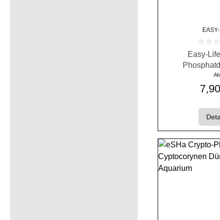
EASY-
Durchschnittlich
Easy-Life
Phosphatd
Wasserp
A
7,90
Deta