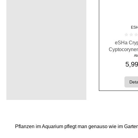
ES
Durchschnittlich
eSHa Cryp
Cyptocoryne
Aqua
A
5,99
Deta
Pflanzen im Aquarium pflegt man genauso wie im Garte