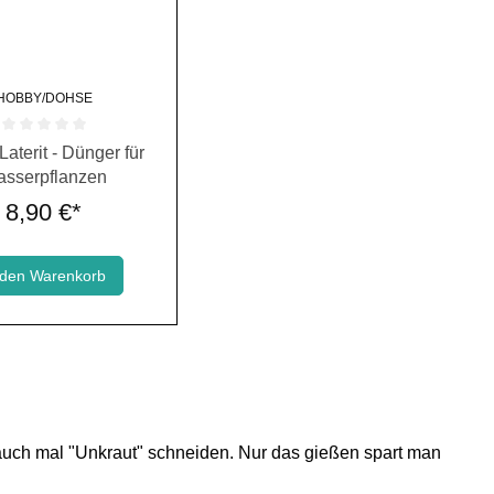
HOBBY/DOHSE
rnen
ttliche Bewertung von 0 von 5 Sternen
aterit - Dünger für
sserpflanzen
8,90 €*
 den Warenkorb
uch mal "Unkraut" schneiden. Nur das gießen spart man