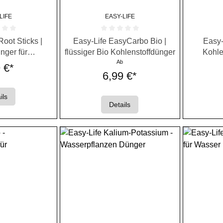
LIFE
EASY-LIFE
e Bewertung von 0 von 5 Sternen
Durchschnittliche Bewertung von 0 von 5 Ste
Durchschni
Root Sticks |
Easy-Life EasyCarbo Bio |
Easy-
nger für
flüssiger Bio Kohlenstoffdünger
Kohle
flanzen
Ab
 €*
6,99 €*
ils
Details