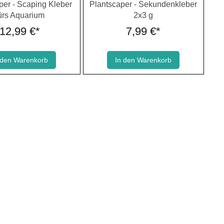
rnen
ttliche Bewertung von 0 von 5 Sternen
Durchschnittliche Bewertung von 0 von
per - Scaping Kleber
Plantscaper - Sekundenkleber
ürs Aquarium
2x3 g
12,99 €*
7,99 €*
 den Warenkorb
In den Warenkorb