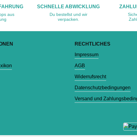
RFAHRUNG
SCHNELLE ABWICKLUNG
ZAHLU
ipps aus
Du bestellst und wir
Sich
rung
verpacken.
Zah
IONEN
RECHTLICHES
Impressum
exikon
AGB
Widerrufsrecht
Datenschutzbedingungen
Versand und Zahlungsbedi