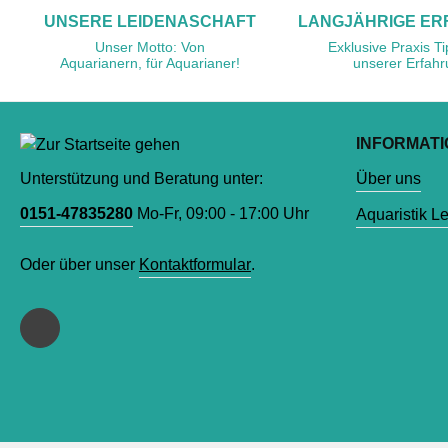
UNSERE LEIDENASCHAFT
LANGJÄHRIGE E
Unser Motto: Von
Exklusive Praxis T
Aquarianern, für Aquarianer!
unserer Erfah
INFORMAT
Unterstützung und Beratung unter:
Über uns
0151-47835280
Mo-Fr, 09:00 - 17:00 Uhr
Aquaristik L
Oder über unser
Kontaktformular
.