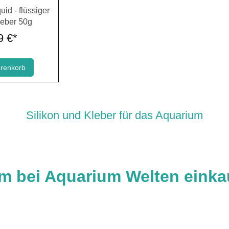
e Bewertung von 0 von 5 Sternen
uid - flüssiger
leber 50g
9 €*
arenkorb
Silikon und Kleber für das Aquarium
m bei Aquarium Welten einka