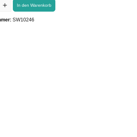
In den Warenkorb
mmer:
SW10246