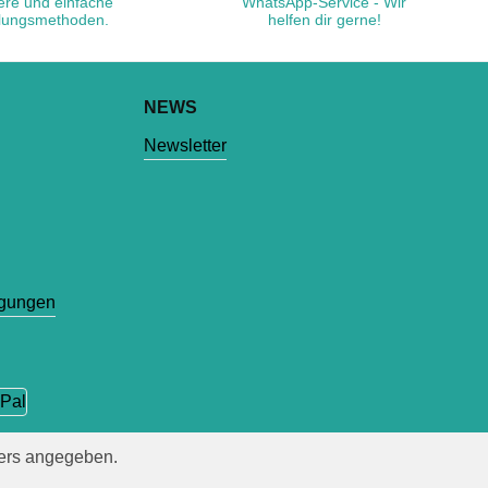
ere und einfache
WhatsApp-Service - Wir
lungsmethoden.
helfen dir gerne!
NEWS
Newsletter
ngungen
ers angegeben.