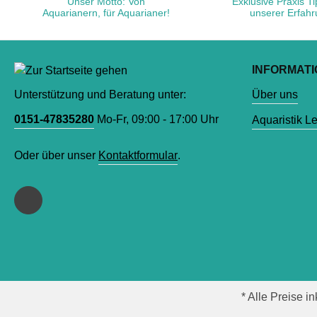
Unser Motto: Von
Exklusive Praxis T
Aquarianern, für Aquarianer!
unserer Erfah
INFORMAT
Unterstützung und Beratung unter:
Über uns
0151-47835280
Mo-Fr, 09:00 - 17:00 Uhr
Aquaristik L
Oder über unser
Kontaktformular
.
* Alle Preise i