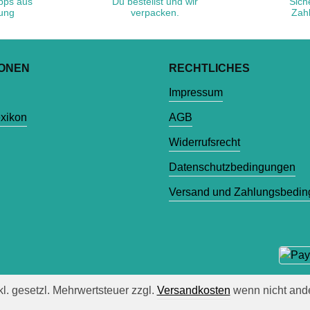
ipps aus
Du bestellst und wir
Sich
rung
verpacken.
Zah
IONEN
RECHTLICHES
Impressum
exikon
AGB
Widerrufsrecht
Datenschutzbedingungen
Versand und Zahlungsbedi
nkl. gesetzl. Mehrwertsteuer zzgl.
Versandkosten
wenn nicht and