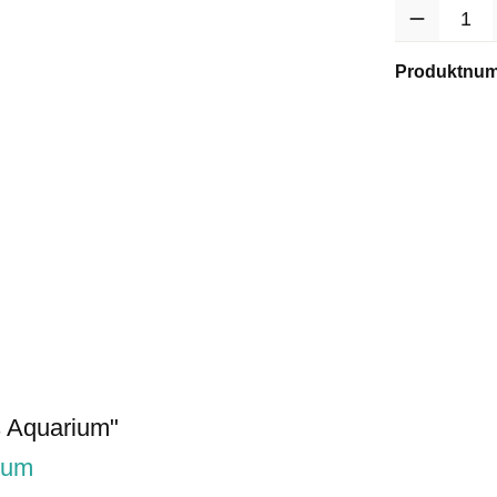
Anzahl
Produktnu
s Aquarium"
ium